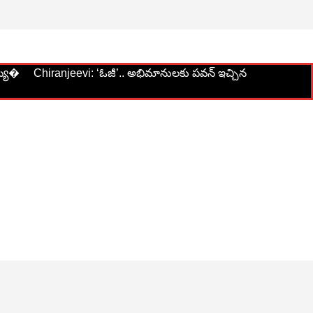
ట్య�
Chiranjeevi: ‘ఓజీ’.. అభిమానులకు పవన్ ఇచ్చిన