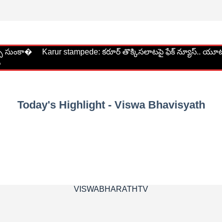
్పై సుంకా�
Karur stampede: కరూర్ తొక్కిసలాటపై ఫేక్ న్యూస్.. యూ
వ
Today's Highlight - Viswa Bhavisyath
VISWABHARATHTV